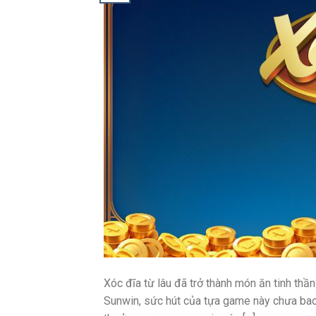
Xóc đĩa từ lâu đã trở thành món ăn tinh thần
Sunwin, sức hút của tựa game này chưa bao g