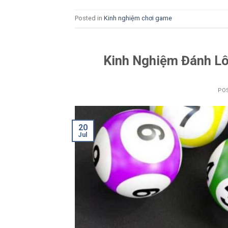
Posted in
Kinh nghiệm chơi game
Kinh Nghiệm Đánh Lô
PO
20
Jul