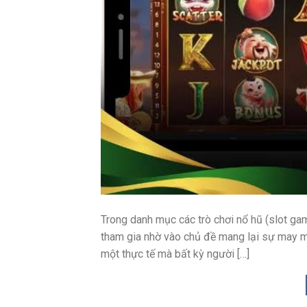
Trong danh mục các trò chơi nổ hũ (slot gam
tham gia nhờ vào chủ đề mang lại sự may mắ
một thực tế mà bất kỳ người […]