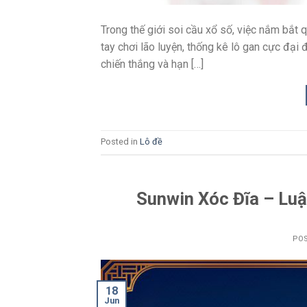
Trong thế giới soi cầu xổ số, việc nắm bắt 
tay chơi lão luyện, thống kê lô gan cực đại
chiến thắng và hạn […]
Posted in
Lô đề
Sunwin Xóc Đĩa – Luậ
PO
18
Jun