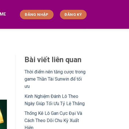
AME
ĐĂNG NHẬP
ĐĂNG KÝ
Bài viết liên quan
Thời điểm nên tăng cược trong
game Thần Tài Sunwin để tối
ưu
Kinh Nghiệm Đánh Lô Theo
Ngày Giúp Tối Ưu Tỷ Lệ Thắng
Thống Kê Lô Gan Cực Đại Và
Cách Theo Dõi Chu Kỳ Xuất
Hiện