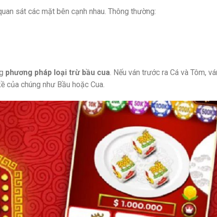
 quan sát các mặt bên cạnh nhau. Thông thường:
ng
phương pháp loại trừ bầu cua
. Nếu ván trước ra Cá và Tôm, vá
 kề của chúng như Bầu hoặc Cua.