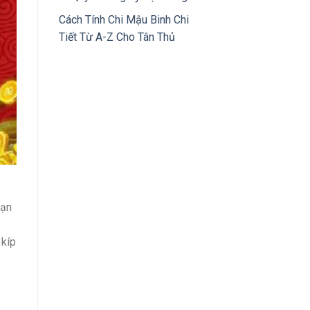
Cách Tính Chi Mậu Binh Chi
Tiết Từ A-Z Cho Tân Thủ
bạn
 kíp