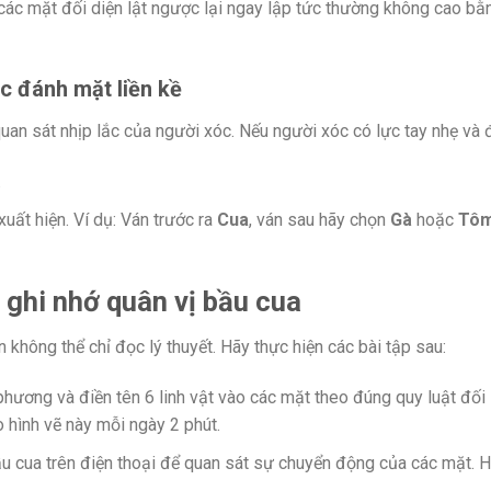
 các mặt đối diện lật ngược lại ngay lập tức thường không cao bằ
c đánh mặt liền kề
uan sát nhịp lắc của người xóc. Nếu người xóc có lực tay nhẹ và 
.
xuất hiện. Ví dụ: Ván trước ra
Cua
, ván sau hãy chọn
Gà
hoặc
Tô
 ghi nhớ quân vị bầu cua
n không thể chỉ đọc lý thuyết. Hãy thực hiện các bài tập sau:
hương và điền tên 6 linh vật vào các mặt theo đúng quy luật đối
 hình vẽ này mỗi ngày 2 phút.
u cua trên điện thoại để quan sát sự chuyển động của các mặt. 