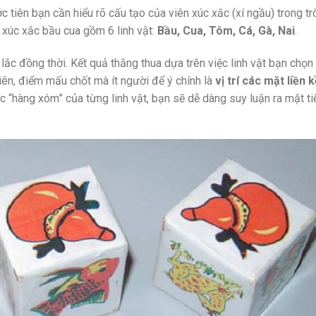
ước tiên bạn cần hiểu rõ cấu tạo của viên xúc xắc (xí ngầu) trong tr
 xúc xắc bầu cua gồm 6 linh vật:
Bầu, Cua, Tôm, Cá, Gà, Nai
.
lắc đồng thời. Kết quả thắng thua dựa trên việc linh vật bạn chọn
iên, điểm mấu chốt mà ít người để ý chính là
vị trí các mặt liền 
c “hàng xóm” của từng linh vật, bạn sẽ dễ dàng suy luận ra mặt ti