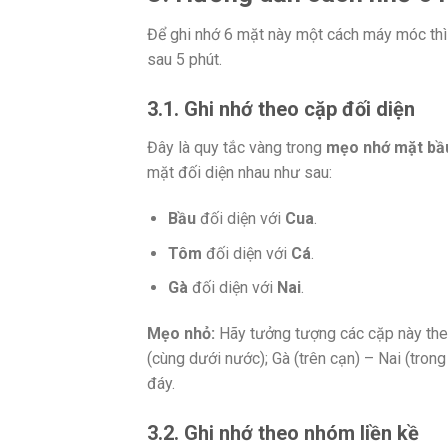
Để ghi nhớ 6 mặt này một cách máy móc thì 
sau 5 phút.
3.1. Ghi nhớ theo cặp đối diện
Đây là quy tắc vàng trong
mẹo nhớ mặt bầ
mặt đối diện nhau như sau:
Bầu
đối diện với
Cua
.
Tôm
đối diện với
Cá
.
Gà
đối diện với
Nai
.
Mẹo nhỏ:
Hãy tưởng tượng các cặp này theo
(cùng dưới nước); Gà (trên cạn) – Nai (tro
đáy.
3.2. Ghi nhớ theo nhóm liền kề