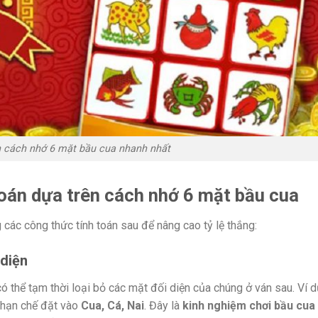
 cách nhớ 6 mặt bầu cua nhanh nhất
oán dựa trên cách nhớ 6 mặt bầu cua
g các công thức tính toán sau để nâng cao tỷ lệ thắng:
 diện
ó thể tạm thời loại bỏ các mặt đối diện của chúng ở ván sau. Ví d
n hạn chế đặt vào
Cua, Cá, Nai
. Đây là
kinh nghiệm chơi bầu cua