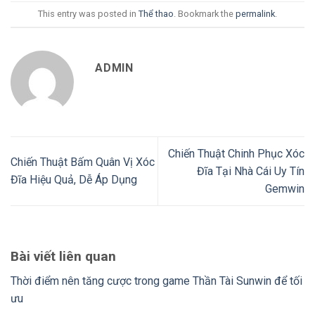
This entry was posted in
Thể thao
. Bookmark the
permalink
.
ADMIN
Chiến Thuật Chinh Phục Xóc
Chiến Thuật Bấm Quân Vị Xóc
Đĩa Tại Nhà Cái Uy Tín
Đĩa Hiệu Quả, Dễ Áp Dụng
Gemwin
Bài viết liên quan
Thời điểm nên tăng cược trong game Thần Tài Sunwin để tối
ưu