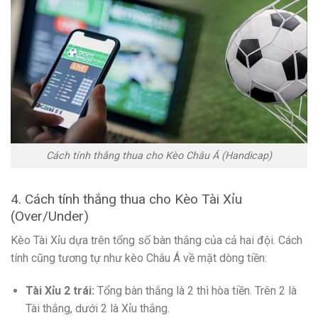
Cách tính thắng thua cho Kèo Châu Á (Handicap)
4. Cách tính thắng thua cho Kèo Tài Xỉu
(Over/Under)
Kèo Tài Xỉu dựa trên tổng số bàn thắng của cả hai đội. Cách
tính cũng tương tự như kèo Châu Á về mặt dòng tiền:
Tài Xỉu 2 trái:
Tổng bàn thắng là 2 thì hòa tiền. Trên 2 là
Tài thắng, dưới 2 là Xỉu thắng.