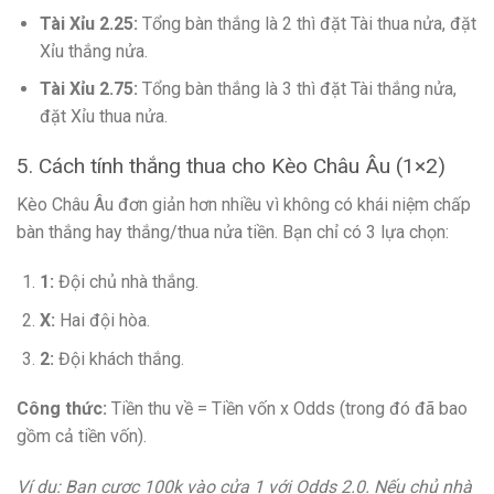
Tài Xỉu 2.25:
Tổng bàn thắng là 2 thì đặt Tài thua nửa, đặt
Xỉu thắng nửa.
Tài Xỉu 2.75:
Tổng bàn thắng là 3 thì đặt Tài thắng nửa,
đặt Xỉu thua nửa.
5. Cách tính thắng thua cho Kèo Châu Âu (1×2)
Kèo Châu Âu đơn giản hơn nhiều vì không có khái niệm chấp
bàn thắng hay thắng/thua nửa tiền. Bạn chỉ có 3 lựa chọn:
1:
Đội chủ nhà thắng.
X:
Hai đội hòa.
2:
Đội khách thắng.
Công thức:
Tiền thu về = Tiền vốn x Odds (trong đó đã bao
gồm cả tiền vốn).
Ví dụ: Bạn cược 100k vào cửa 1 với Odds 2.0. Nếu chủ nhà