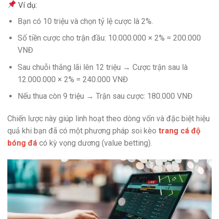
Ví dụ:
Bạn có 10 triệu và chọn tỷ lệ cược là 2%.
Số tiền cược cho trận đầu: 10.000.000 × 2% = 200.000
VNĐ
Sau chuỗi thắng lãi lên 12 triệu → Cược trận sau là
12.000.000 × 2% = 240.000 VNĐ
Nếu thua còn 9 triệu → Trận sau cược: 180.000 VNĐ
Chiến lược này giúp linh hoạt theo dòng vốn và đặc biệt hiệu
quả khi bạn đã có một phương pháp soi kèo
trang cá độ
bóng đá
có kỳ vọng dương (value betting).