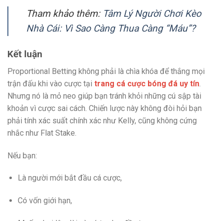
Tham khảo thêm:
Tâm Lý Người Chơi Kèo
Nhà Cái: Vì Sao Càng Thua Càng “Máu”?
Kết luận
Proportional Betting không phải là chìa khóa để thắng mọi
trận đấu khi vào cược tại
trang cá cược bóng đá uy tín
.
Nhưng nó là mỏ neo giúp bạn tránh khỏi những cú sập tài
khoản vì cược sai cách. Chiến lược này không đòi hỏi bạn
phải tính xác suất chính xác như Kelly, cũng không cứng
nhắc như Flat Stake.
Nếu bạn:
Là người mới bắt đầu cá cược,
Có vốn giới hạn,