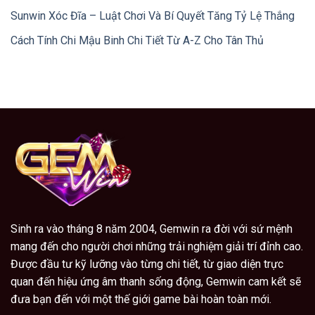
Sunwin Xóc Đĩa – Luật Chơi Và Bí Quyết Tăng Tỷ Lệ Thắng
Cách Tính Chi Mậu Binh Chi Tiết Từ A-Z Cho Tân Thủ
Sinh ra vào tháng 8 năm 2004, Gemwin ra đời với sứ mệnh
mang đến cho người chơi những trải nghiệm giải trí đỉnh cao.
Được đầu tư kỹ lưỡng vào từng chi tiết, từ giao diện trực
quan đến hiệu ứng âm thanh sống động, Gemwin cam kết sẽ
đưa bạn đến với một thế giới game bài hoàn toàn mới.