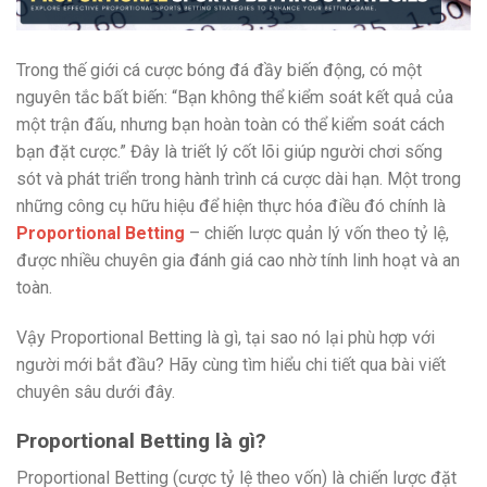
Trong thế giới cá cược bóng đá đầy biến động, có một
nguyên tắc bất biến: “Bạn không thể kiểm soát kết quả của
một trận đấu, nhưng bạn hoàn toàn có thể kiểm soát cách
bạn đặt cược.” Đây là triết lý cốt lõi giúp người chơi sống
sót và phát triển trong hành trình cá cược dài hạn. Một trong
những công cụ hữu hiệu để hiện thực hóa điều đó chính là
Proportional Betting
– chiến lược quản lý vốn theo tỷ lệ,
được nhiều chuyên gia đánh giá cao nhờ tính linh hoạt và an
toàn.
Vậy Proportional Betting là gì, tại sao nó lại phù hợp với
người mới bắt đầu? Hãy cùng tìm hiểu chi tiết qua bài viết
chuyên sâu dưới đây.
Proportional Betting là gì?
Proportional Betting (cược tỷ lệ theo vốn) là chiến lược đặt